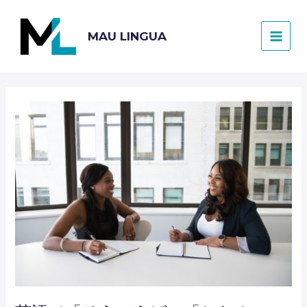
内
容
MAU LINGUA
を
MAI
ス
キ
MEN
ッ
プ