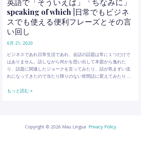
英語で「そういえば」「ちなみに」
speaking of which |日常でもビジネ
スでも使える便利フレーズとその言
い回し
6月 21, 2020
ビジネスであれ日常生活であれ、会話の話題は常に１つだけで
はありません。話しながら何かを思い出して本題から逸れた
り、話題に関連したジョークを言ってみたり、話が気まずい流
れになってきたので当たり障りのない世間話に変えてみたり …
英
もっと読む »
語
で
「そ
う
い
Copyright © 2026 Mau Lingua
Privacy Policy
え
ば」