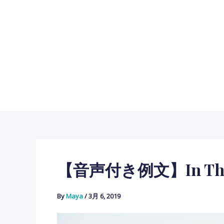
内
容
を
ス
キ
ッ
プ
【音声付き例文】in Th
By
Maya
/
3月 6, 2019