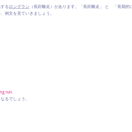
化する
ロングラン
（長距離走）があります。「長距離走」 と 「長期的
か、例文を見ていきましょう。
ng run.
になるでしょう。