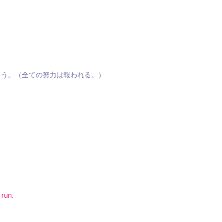
ょう。（全ての努力は報われる。）
 run.
。