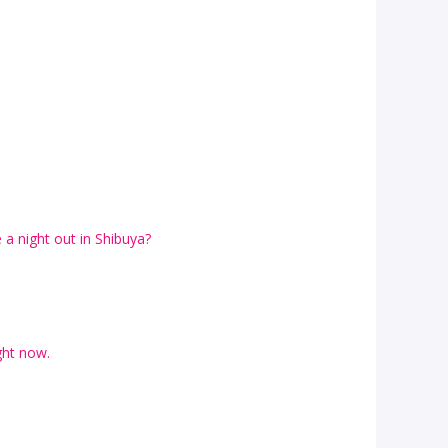
a night out in Shibuya?
ight now.