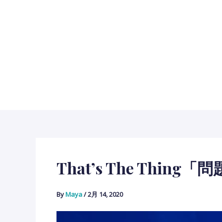
内
容
を
ス
キ
ッ
プ
That’s The Thi
By
Maya
/
2月 14, 2020