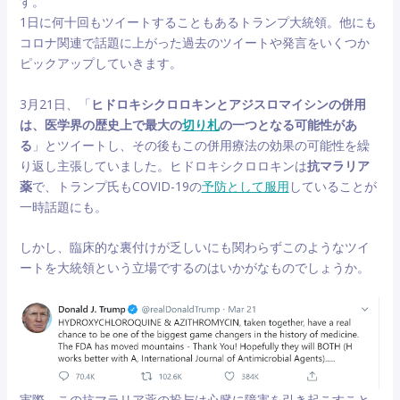
す。
1日に何十回もツイートすることもあるトランプ大統領。他にも
コロナ関連で話題に上がった過去のツイートや発言をいくつか
ピックアップしていきます。
3月21日、「
ヒドロキシクロロキンとアジスロマイシンの併用
は、医学界の歴史上で最大の
切り札
の一つとなる可能性があ
る
」とツイートし、その後もこの併用療法の効果の可能性を繰
り返し主張していました。ヒドロキシクロロキンは
抗マラリア
薬
で、トランプ氏もCOVID-19の
予防として服用
していることが
一時話題にも。
しかし、臨床的な裏付けが乏しいにも関わらずこのようなツイ
ートを大統領という立場でするのはいかがなものでしょうか。
実際、この抗マラリア薬の投与は心臓に障害を引き起こすこと