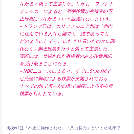
ながると偽って主張した。しかし、ファクト
チェッカーによると、郵便投票が有権者の不
正行為につながるという証拠はないという。
– トランプ氏は、カリフォルニア州は「州内
に住んでいる人なら誰でも、誰であっても、
どのようにしてそこにたどり着いたのかに関
係なく」郵送投票を行うと偽って主張した。
実際には、登録された有権者のみが投票用紙
を受け取ることになる。
– NBCニュースによると、すでに5つの州で
は完全に郵便による投票が実施されており、
すべての州で何らかの形で郵便による不在者
投票が行われている。
rigged
は「不正に操作された」「八百長の」といった意味で