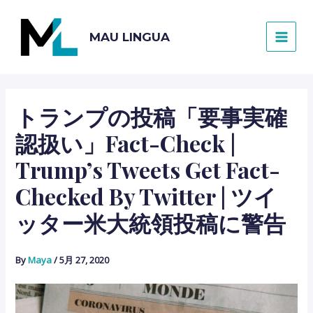
内
容
MAU LINGUA
を
MAI
ス
キ
MEN
ッ
プ
トランプの投稿「要事実確
認扱い」Fact-Check |
Trump’s Tweets Get Fact-
Checked By Twitter | ツイ
ッター米大統領投稿に警告
By
Maya
/
5月 27, 2020