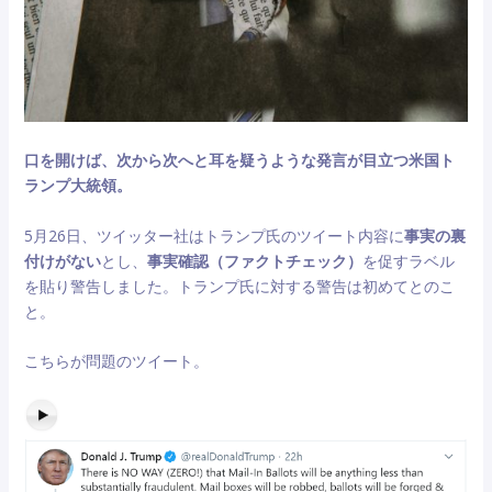
口を開けば、次から次へと耳を疑うような発言が目立つ米国ト
ランプ大統領。
5月26日、ツイッター社はトランプ氏のツイート内容に
事実の裏
付けがない
とし、
事実確認（ファクトチェック）
を促すラベル
を貼り警告しました。トランプ氏に対する警告は初めてとのこ
と。
こちらが問題のツイート。