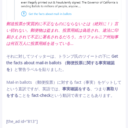
郵送投票が実質的に不正なものにならないとは（絶対に！）言
い切れない。郵便物は盗まれ、投票用紙は偽造され、違法に印
刷さえされて不正に署名されるだろう。カリフォルニア州知事
は何百万人に投票用紙を送っている…
それに対してツイッターは、トランプ氏のツイートの下に
Get
the facts about mail-in ballots （郵便投票に関する事実確認
を）
と警告ラベルを貼りました。
Mail-in ballots （郵便投票）に対する fact（事実）をゲットして
という直訳ですが、英語では、
事実確認をする
、つまり
裏取り
をする
ことを
fact-check
という動詞で表すこともあります。
[the_ad id=”813″]