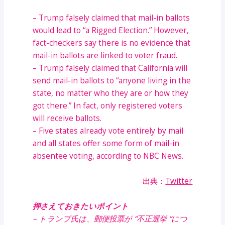
– Trump falsely claimed that mail-in ballots
would lead to “a Rigged Election.” However,
fact-checkers say there is no evidence that
mail-in ballots are linked to voter fraud.
– Trump falsely claimed that California will
send mail-in ballots to “anyone living in the
state, no matter who they are or how they
got there.” In fact, only registered voters
will receive ballots.
– Five states already vote entirely by mail
and all states offer some form of mail-in
absentee voting, according to NBC News.
出典：
Twitter
押さえておきたいポイント
– トランプ氏は、郵便投票が “不正選挙 “につ