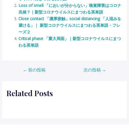
Loss of smell 「においが分からない」嗅覚障害はコロナ
兆候？｜新型コロナウイルスにまつわる英単語
Close contact 「濃厚接触」social distancing 「人混みを
避ける」｜ 新型コロナウイルスにまつわる英単語・フレ
ーズ２
Critical phase 「重大局面」｜新型コロナウイルスにまつ
わる英単語
投
←
前の投稿
次の投稿
→
稿
ナ
ビ
Related Posts
ゲ
ー
シ
ョ
ン