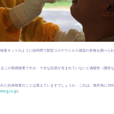
速検査キットのように短時間で新型コロナウイルス感染の有無を調べら
れるこの簡易検査ですが、十分な抗原が含まれていないと偽陰性（陽性
た抗体検査のことは覚えていますでしょうか。これは、無作為に3000
berg.co.jp
)