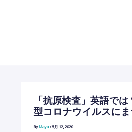
内
容
を
ス
キ
ッ
プ
「抗原検査」英語では “a
型コロナウイルスにま
By
Maya
/
5月 12, 2020