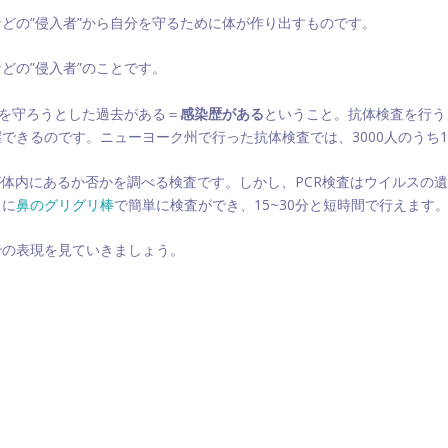
どの”侵入者”から自分を守るために体が作り出すものです。
どの”侵入者”のことです。
分を守ろうとした過去がある＝
感染歴がある
ということ。抗体検査を行う
きるのです。ニューヨーク州で行った抗体検査では、3000人のうち1
が体内にあるか否かを調べる検査です。しかし、PCR検査はウイルスの
うに
鼻のグリグリ棒
で簡単に検査ができ、15~30分と短時間で行えま
での表現を見ていきましょう。