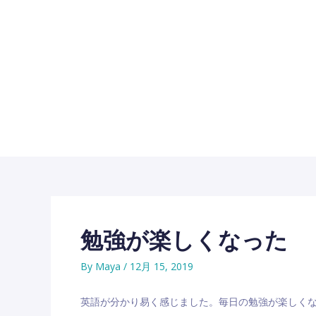
内
容
を
ス
キ
ッ
プ
勉強が楽しくなった
By
Maya
/
12月 15, 2019
英語が分かり易く感じました。毎日の勉強が楽しく