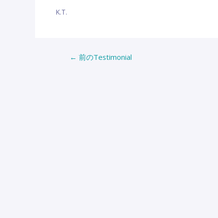
K.T.
投
←
前のTestimonial
稿
ナ
ビ
ゲ
ー
シ
ョ
ン