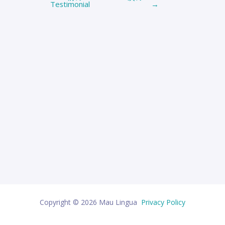
Testimonial
→
稿
ナ
ビ
ゲ
ー
シ
ョ
ン
Copyright © 2026 Mau Lingua
Privacy Policy