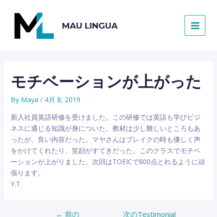
内
容
MAU LINGUA
を
MAI
ス
キ
MEN
ッ
プ
モチベーションが上がった
By
Maya
/
4月 8, 2019
新入社員英語研修を受けました。この研修では英語も学びビジ
ネスに通じる知識が身についた。教材は少し難しいところもあ
ったが、良い内容だった。マヤさんはブレイクの時も優しく声
をかけてくれたり、笑顔がすてきだった。このクラスでモチベ
ーションが上がりました。次回はTOEICで800点とれるように頑
張ります。
Y.T.
←
前の
次のTestimonial
投