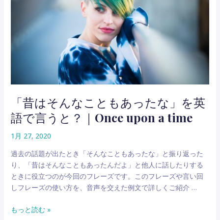
話
や
話
題
の
自
然
な
始
「昔はそんなこともあったな」を英
め
語で言うと？｜Once upon a time
方・
切
1月 27, 2020
り
出
過去の話題が出たとき「そんなこともあったな」と振り返った
し
り、「昔はそんなこともあったんだよ」と他人に話したりする
方
ときに役立つのが今回のフレーズです。このフレーズや言い回
“You
しフレーズの使い方を、音声を交えた例文で詳しくご紹介 …
know”と
は
「昔
もっと読む »
違