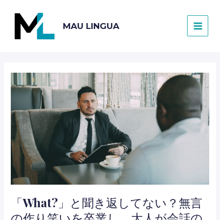
内
容
MAU LINGUA
を
MAI
ス
キ
MEN
ッ
プ
「What?」と聞き返してない？無言
の作り笑いを卒業し、大人が会話の