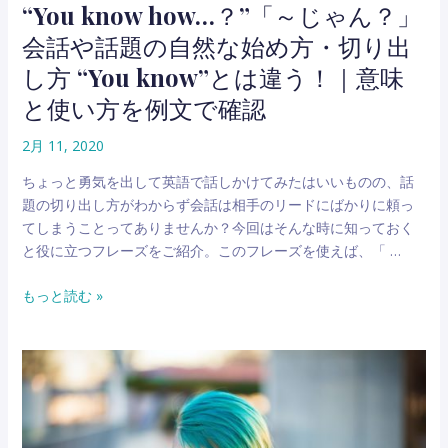
“You know how…？”「～じゃん？」
意
音
味
会話や話題の自然な始め方・切り出
声
と
付
し方 “You know”とは違う！｜意味
使
き
い
と使い方を例文で確認
例
方
文
2月 11, 2020
で
ちょっと勇気を出して英語で話しかけてみたはいいものの、話
発
題の切り出し方がわからず会話は相手のリードにばかりに頼っ
音
てしまうことってありませんか？今回はそんな時に知っておく
と
と役に立つフレーズをご紹介。このフレーズを使えば、「 …
使
い
“You
もっと読む »
方
know
を
how…？”「～
確
じ
認
ゃ
ん？」
会