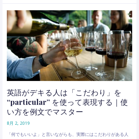
は
う！
そ
｜
ん
意
な
味
こ
と
と
使
も
い
あ
方
っ
を
た
例
な」
文
を
で
英
英語がデキる人は「こだわり」を
確
語
認
“particular” を使って表現する｜使
で
言
い方を例文でマスター
う
と？
8月 2, 2019
｜
「何でもいいよ」と言いながらも、実際にはこだわりがある人
Once