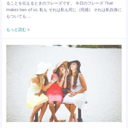
ることを伝えるときのフレーズです。 今日のフレーズ That
ラ
makes two of us. 私も それは私も同じ（同感） それは私自身に
ス・
もついても …
皮
肉
That
もっと読む »
な
makes
返
two
し
of
と
us.
し
「私
て
も」
訳
「同
が
感」”me
多
too”は
い
も
フ
う
レ
言
ー
わ
ズ
な
の
い！