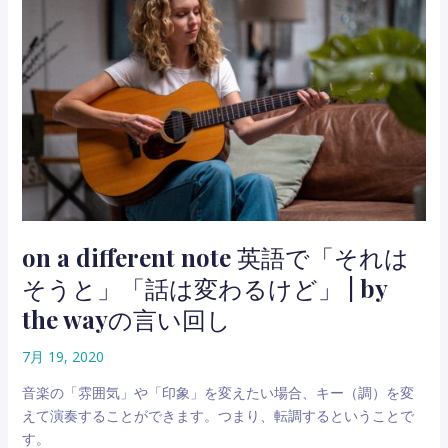
握
も
る
よ
「極
く
上
使
の
う
催
「や
促
っ
術」
て
お
き
ま
on a different note 英語で「それは
す」
そうと」「話は変わるけど」 | by
「任
せ
the wayの言い回し
て」
を
7月 19, 2020
英
音楽の「雰囲気」や「印象」を変えたい場合、キー（調）を変
語
えて演奏することができます。つまり、転調するということで
で
す。
言