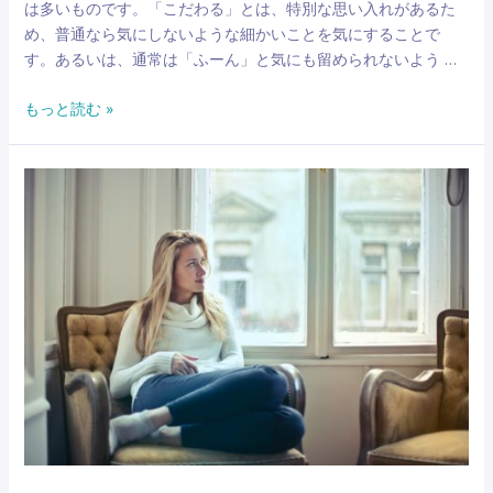
は多いものです。「こだわる」とは、特別な思い入れがあるた
upon
め、普通なら気にしないような細かいことを気にすることで
a
す。あるいは、通常は「ふーん」と気にも留められないよう …
time
英
もっと読む »
語
が
デ
キ
る
人
は
「こ
だ
わ
り」
を
“particular”
を
使