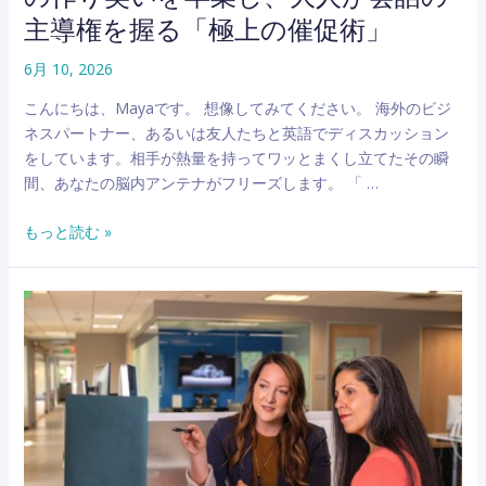
主導権を握る「極上の催促術」
6月 10, 2026
こんにちは、Mayaです。 想像してみてください。 海外のビジ
ネスパートナー、あるいは友人たちと英語でディスカッション
をしています。相手が熱量を持ってワッとまくし立てたその瞬
間、あなたの脳内アンテナがフリーズします。 「 …
「What?」
もっと読む »
と
聞
き
返
し
て
な
い？
無
言