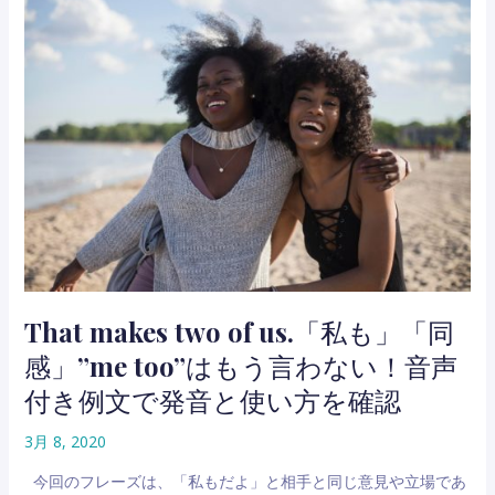
「数
レ
え
ー
て
ズ
ま
と
す
そ
が、
の
な
言
に
い
か？」
回
「な
し
ん
の
こ
That makes two of us.「私も」「同
れ
感」”me too”はもう言わない！音声
し
き」
付き例文で発音と使い方を確認
｜
ユ
3月 8, 2020
ー
今回のフレーズは、「私もだよ」と相手と同じ意見や立場であ
モ