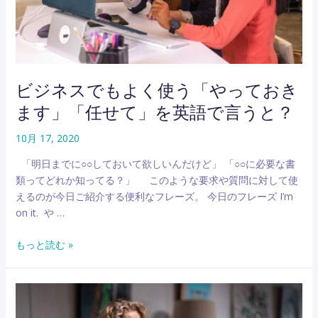
の
作
り
笑
い
ビジネスでもよく使う「やっておき
を
ます」「任せて」を英語で言うと？
卒
業
10月 17, 2020
し、
大
「明日までに○○しておいて欲しいんだけど」 「○○に必要な書
人
類ってどれか知ってる？」 このような要求や質問に対して使
が
えるのが今日ご紹介する便利なフレーズ。 今日のフレーズ I’m
会
on it. や …
話
の
ビ
もっと読む »
主
ジ
導
ネ
権
ス
を
で