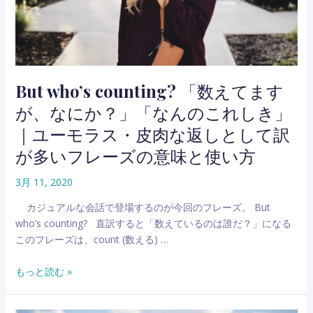
speaking
of
which
|
日
But who’s counting? 「数えてます
常
で
が、なにか？」「なんのこれしき」
も
｜ユーモラス・皮肉な返しとして訳
ビ
が多いフレーズの意味と使い方
ジ
ネ
3月 11, 2020
ス
で
カジュアルな会話で登場するのが今回のフレーズ。 But
も
who’s counting? 直訳すると「数えているのは誰だ？」になる
使
このフレーズは、count (数える) …
え
る
But
もっと読む »
便
who’s
利
counting?
フ