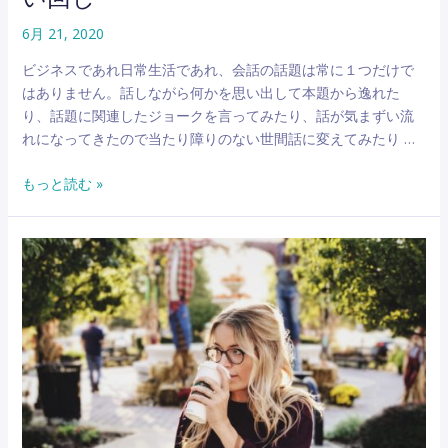
6月 21, 2020
ビジネスであれ日常生活であれ、会話の話題は常に１つだけで
はありません。話しながら何かを思い出して本題から逸れた
り、話題に関連したジョークを言ってみたり、話が気まずい流
れになってきたので当たり障りのない世間話に変えてみたり …
英
もっと読む »
語
で
「そ
う
い
え
ば」
「ち
な
み
に」